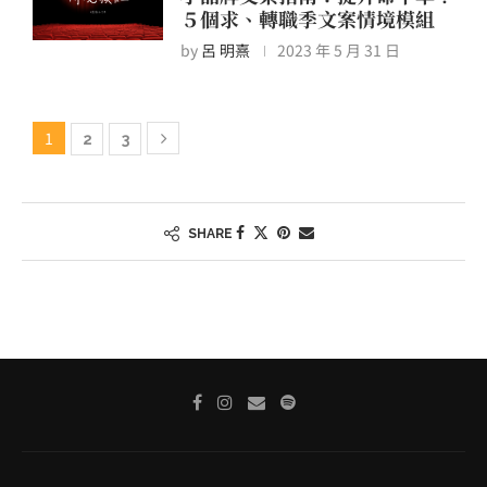
５個求、轉職季文案情境模組
by
呂 明熹
2023 年 5 月 31 日
1
2
3
SHARE