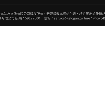
@本站為文像有限公司版權所有，若要轉載本網站內容，請註明出處及連
有限公司 統編：59177600 信箱：service@jslogan.tw line：@cwc4