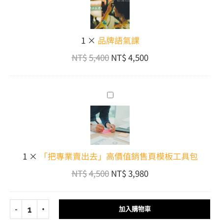
語
氣
課
1
×
品牌語氣課
NT$
5,400
NT$
4,500
「把
專
業
賣
出
1
×
「把專業賣出去」高價值銷售頁模板工具包
去」
高
NT$
4,500
NT$
3,980
價
值
銷
Al
加入購物車
售