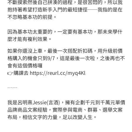
不斷摸索然後自己拼湊的過程，是很苦悶的，所以我
抱持著希望打造新手入門的最短捷徑──我指的是在
不忽略基本功的前提。
⠀⠀
因為基本功太重要的，一定要有基本功，那未來學什
麼才能有複利效果。
如果你還沒上車，最後一次搭配折扣碼，用升級前價
格購入的機會只到9/7，這是最後一次啦，之後再也不
會有這個價格囉
👉購課去 https://reurl.cc/myq4Kl
⠀⠀
┄┄
⠀
我是呂明熹Jessie(言酒)，擁有企劃千元到千萬元單價
品牌商品文案經驗，實際參與電商、群募、選舉文案
布局，相信文字的力量，足以改變人生。