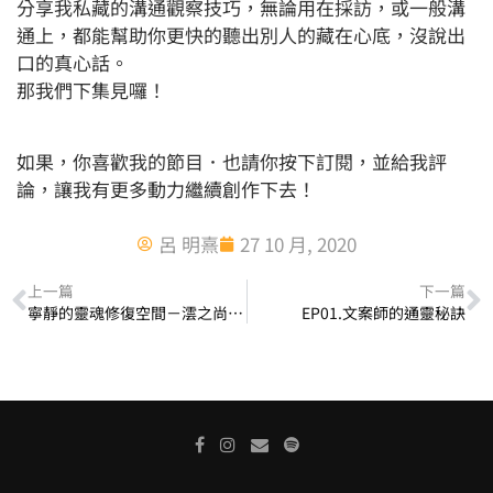
分享我私藏的溝通觀察技巧，無論用在採訪，或一般溝
通上，都能幫助你更快的聽出別人的藏在心底，沒說出
口的真心話。
那我們下集見囉！
如果，你喜歡我的節目．也請你按下訂閱，並給我評
論，讓我有更多動力繼續創作下去！
呂 明熹
27 10 月, 2020
上一篇
下一篇
寧靜的靈魂修復空間－澐之尚WEINZEN
EP01.文案師的通靈秘訣