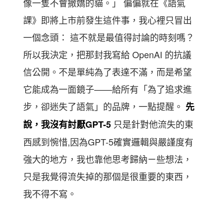
像一隻不會撒嬌的貓。」 偏偏就在《語氣
課》即將上市前發生這件事，我心裡只冒出
一個念頭： 這不就是最值得討論的時刻嗎？
所以我決定，把那封我寫給 OpenAI 的抗議
信公開。不是單純為了表達不滿，而是希望
它能成為一面鏡子——給所有「為了追求進
步，卻迷失了語氣」的品牌，一點提醒。
先
只是針對他流失的東
說，我沒有討厭GPT-5
西感到惋惜,因為GPT-5確實邏輯與嚴謹度有
強大的地方，我也靠他思考歸納ㄧ些想法，
只是我覺得流失掉的那個是很重要的東西，
我不得不寫。