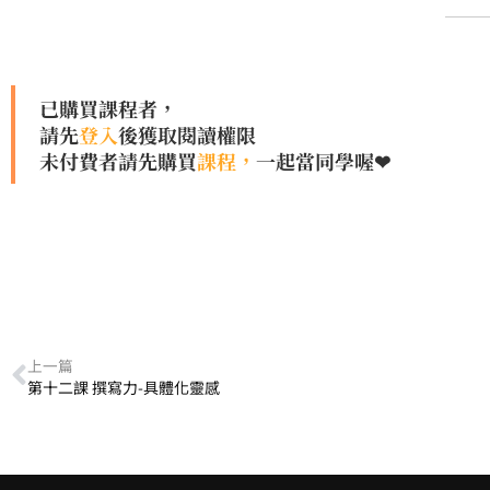
已購買課程者，
請先
登入
後獲取閱讀權限
未付費者請先購買
課程，
一起當同學喔❤
上一篇
第十二課 撰寫力-具體化靈感