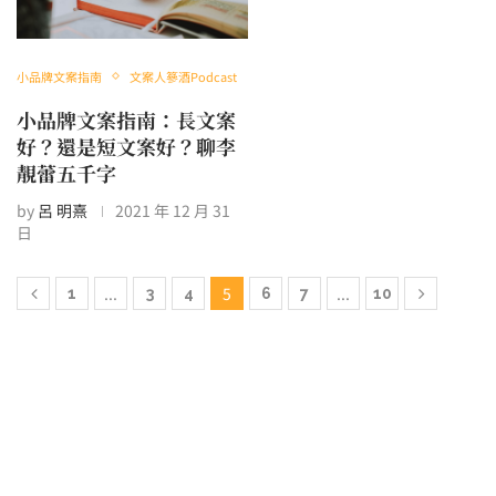
小品牌文案指南
文案人篸酒Podcast
小品牌文案指南：長文案
好？還是短文案好？聊李
靚蕾五千字
by
呂 明熹
2021 年 12 月 31
日
...
5
...
1
3
4
6
7
10