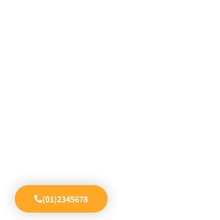
TAXI SERVICE
BECOME OURN
HAPPY CUSTOMERS
Sed ut perspiciatis unde omnis iste natus error sit
voluptatem accusantium doloremque laudantium,
totam rem aperiam, eaque ipsa quae ab illo
inventore veritatis et quasi architecto beatae vitae.
Nam libero tempore, cum soluta nobis est eligendi
optio cumque.
(01)2345678