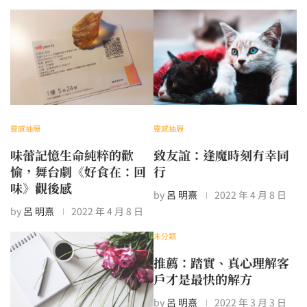
靈感抽屜
靈感抽屜
味蕾記憶生命純粹的歡
致友誼：逢魔時刻有幸同
愉，舞台劇《好食在：回
行
味》觀後感
by
呂 明熹
2022 年 4 月 8 日
by
呂 明熹
2022 年 4 月 8 日
未分類
推薦：踏實、真心理解客
戶才是最快的解方
by
呂 明熹
2022 年 3 月 3 日