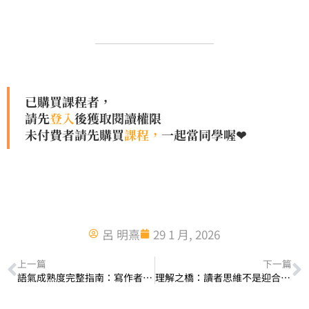
已購買課程者，
請先
登入
後獲取閱讀權限
未付費者請先購買
課程，
一起當同學喔❤
呂 明熹
29 1 月, 2026
上一篇
下一篇
語氣成熟度完整指南：寫作者心理7階段、視角錯位、NG句型與AI SEO全解析
理解之橋：讀者思維不是迎合，而是讓對的人走向你｜文案像你