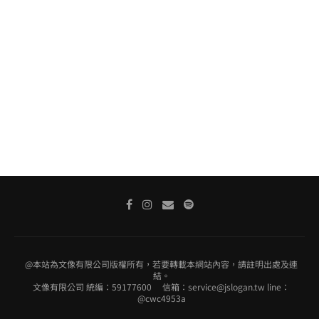
@本站為文像有限公司版權所有，若要轉載本網站內容，請註明出處及連
結。
文像有限公司 統編：59177600 信箱：service@jslogan.tw line：
@cwc4953a